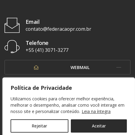
Email
contato@federacaopr.com.br
Telefone
+55 (41) 3071-3277
WEBMAIL
OUVIDORIA
Política de Privacidade
Utilizamos cookies para oferecer melhor experiência,
melhorar o desempenho, analisar como você interage em
nosso site e personalizar conteúdo.
Leia na íntegra
© 1937 - 2026. Federação Paranaense de Futebol. Todos os direitos reservados. By
Zwei Arts
.
POLÍTICA DE PRIVACIDADE
Rejeitar
Aceitar