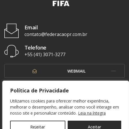
Email
contato@federacaopr.com.br
Telefone
+55 (41) 3071-3277
WEBMAIL
OUVIDORIA
Política de Privacidade
Utilizamos cookies para oferecer melhor experiência,
melhorar o desempenho, analisar como você interage em
nosso site e personalizar conteúdo.
Leia na íntegra
© 1937 - 2026. Federação Paranaense de Futebol. Todos os direitos reservados. By
Zwei Arts
.
POLÍTICA DE PRIVACIDADE
Rejeitar
Aceitar