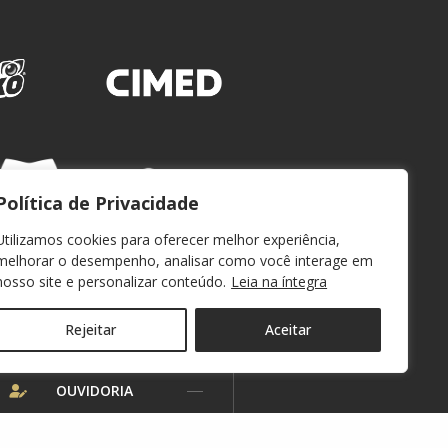
Política de Privacidade
Utilizamos cookies para oferecer melhor experiência,
melhorar o desempenho, analisar como você interage em
nosso site e personalizar conteúdo.
Leia na íntegra
Rejeitar
Aceitar
WEBMAIL
OUVIDORIA