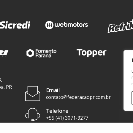
,
ba, PR
Email
contato@federacaopr.com.br
Telefone
+55 (41) 3071-3277