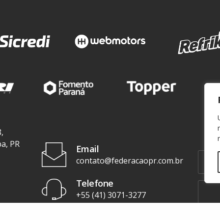
,
ba, PR
Email
contato@federacaopr.com.br
Telefone
+55 (41) 3071-3277