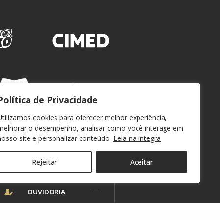
Política de Privacidade
Utilizamos cookies para oferecer melhor experiência,
melhorar o desempenho, analisar como você interage em
nosso site e personalizar conteúdo.
Leia na íntegra
Rejeitar
Aceitar
WEBMAIL
OUVIDORIA