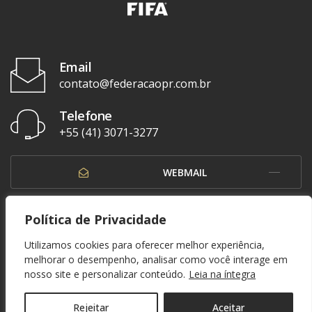
Email
contato@federacaopr.com.br
Telefone
+55 (41) 3071-3277
WEBMAIL
OUVIDORIA
Política de Privacidade
Utilizamos cookies para oferecer melhor experiência,
melhorar o desempenho, analisar como você interage em
nosso site e personalizar conteúdo.
Leia na íntegra
© 1937 - 2026. Federação Paranaense de Futebol. Todos os direitos reservados. By
Zwei Arts
.
POLÍTICA DE PRIVACIDADE
Rejeitar
Aceitar