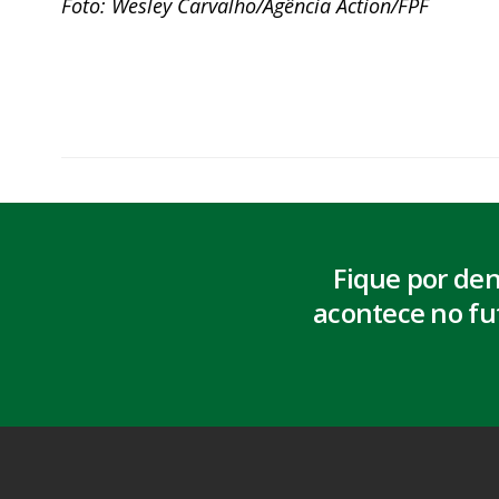
Foto: Wesley Carvalho/Agência Action/FPF
Fique por de
acontece no fu