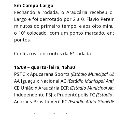
Em Campo Largo
Fechando a rodada, o Araucária recebeu o 
Largo e foi derrotado por 2 a 0. Flavio Perei
minutos do primeiro tempo, e aos oito minut
o 10º colocado, com um ponto marcado, enq
pontos.
Confira os confrontos da 6ª rodada:
15/09 – quarta-feira, 15h30
PSTC x Apucarana Sports
(Estádio Municipal U
AA Iguaçu x Nacional AC
(Estádio Municipal Ant
CE União x Araucária ECR
(Estádio Municipal An
Independente FSJ x Prudentópolis FC
(Estádio
Andraus Brasil x Verê FC
(Estádio Atílio Gioné