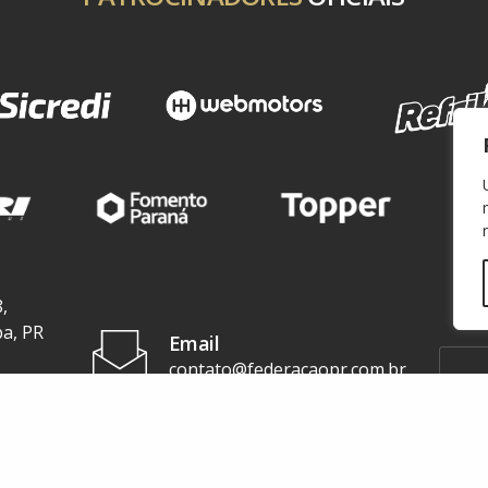
,
ba, PR
Email
contato@federacaopr.com.br
Telefone
+55 (41) 3071-3277