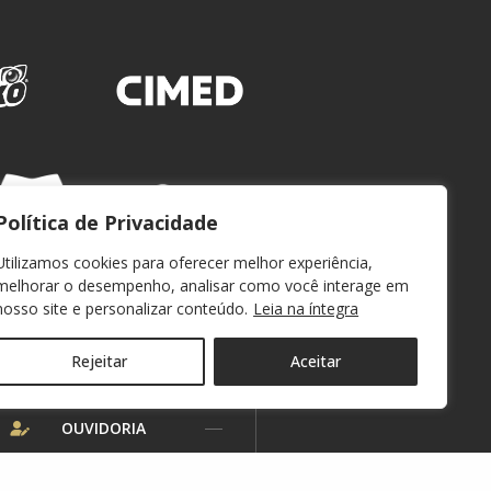
Política de Privacidade
Utilizamos cookies para oferecer melhor experiência,
melhorar o desempenho, analisar como você interage em
nosso site e personalizar conteúdo.
Leia na íntegra
Rejeitar
Aceitar
WEBMAIL
OUVIDORIA