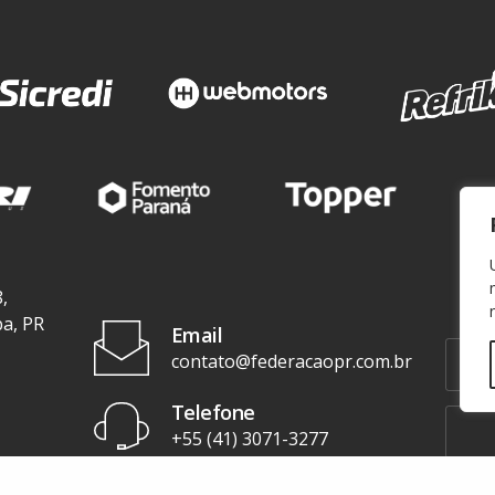
,
ba, PR
Email
contato@federacaopr.com.br
Telefone
+55 (41) 3071-3277