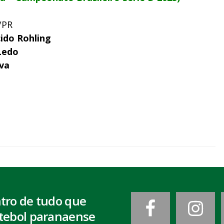
/PR
ido Rohling
Ledo
lva
ntro de tudo que
tebol paranaense