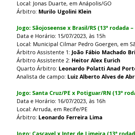
Local: Jonas Duarte, em Anápolis/GO
Árbitro:
Murilo Ugolini Klein
Jogo: Sãojoseense x Brasil/RS (13ª rodada –
Data e Horário: 15/07/2023, às 15h
Local: Municipal Cilmar Pedro Goergen, em Sã
Árbitro Assistente 1:
João Fábio Machado Bris
Árbitro Assistente 2:
Heitor Alex Eurich
Quarto Árbitro:
Leonardo Polatti Anad Port
Analista de campo:
Luiz Alberto Alves de Ab
Jogo: Santa Cruz/PE x Potiguar/RN (13ª rod
Data e Horário: 16/07/2023, às 16h
Local: Arruda, em Recife/PE
Árbitro:
Leonardo Ferreira Lima
Jogo: Cascavel x Inter de Limeira (13ª roda