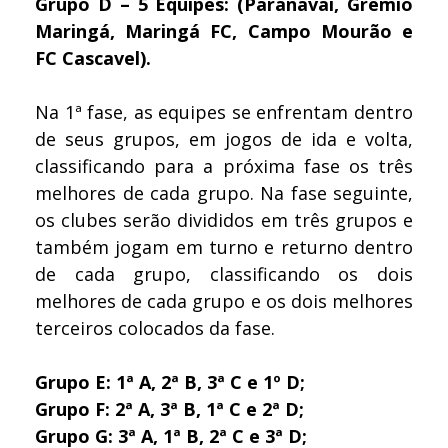
Grupo D – 5 Equipes: (Paranavaí, Grêmio
Maringá, Maringá FC, Campo Mourão e
FC Cascavel).
Na 1ª fase, as equipes se enfrentam dentro
de seus grupos, em jogos de ida e volta,
classificando para a próxima fase os três
melhores de cada grupo. Na fase seguinte,
os clubes serão divididos em três grupos e
também jogam em turno e returno dentro
de cada grupo, classificando os dois
melhores de cada grupo e os dois melhores
terceiros colocados da fase.
Grupo E: 1ª A, 2ª B, 3ª C e 1º D;
Grupo F: 2ª A, 3ª B, 1ª C e 2ª D;
Grupo G: 3ª A, 1ª B, 2ª C e 3ª D;