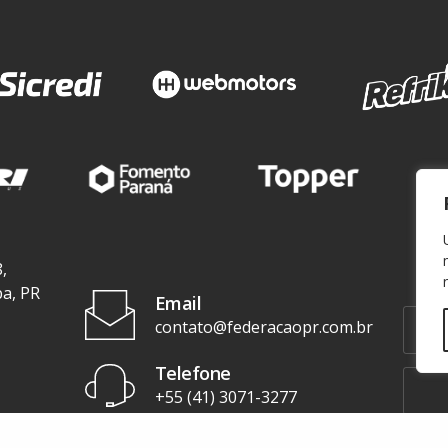
,
ba, PR
Email
contato@federacaopr.com.br
Telefone
+55 (41) 3071-3277