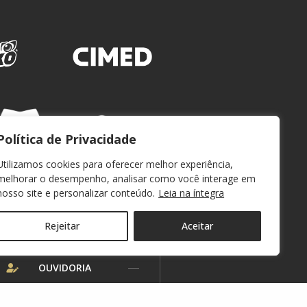
Política de Privacidade
Utilizamos cookies para oferecer melhor experiência,
melhorar o desempenho, analisar como você interage em
nosso site e personalizar conteúdo.
Leia na íntegra
Rejeitar
Aceitar
WEBMAIL
OUVIDORIA