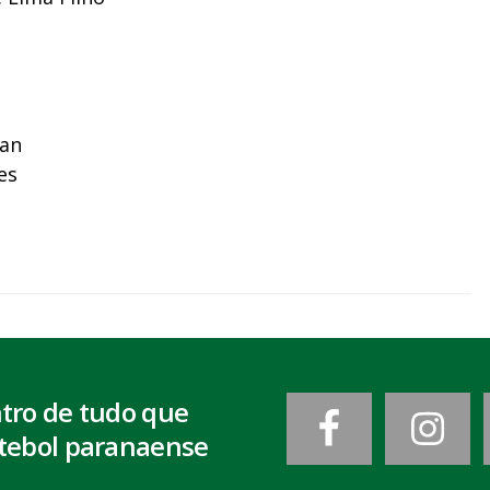
lan
es
ntro de tudo que
tebol paranaense