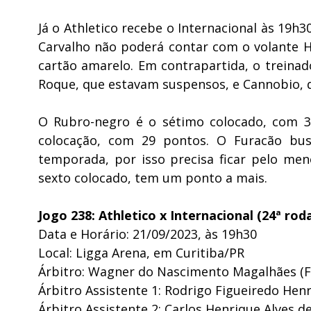
Já o Athletico recebe o Internacional às 19h3
Carvalho não poderá contar com o volante 
cartão amarelo. Em contrapartida, o treina
Roque, que estavam suspensos, e Cannobio, 
O Rubro-negro é o sétimo colocado, com 3
colocação, com 29 pontos. O Furacão bu
temporada, por isso precisa ficar pelo me
sexto colocado, tem um ponto a mais.
Jogo 238: Athletico x Internacional (24ª ro
Data e Horário: 21/09/2023, às 19h30
Local: Ligga Arena, em Curitiba/PR
Árbitro: Wagner do Nascimento Magalhães (F
Árbitro Assistente 1: Rodrigo Figueiredo Henr
Árbitro Assistente 2: Carlos Henrique Alves d