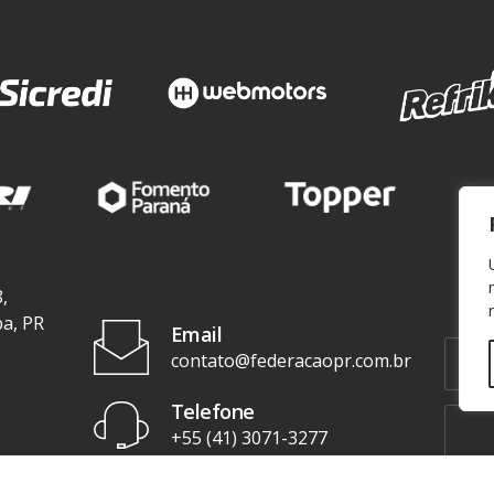
,
ba, PR
Email
contato@federacaopr.com.br
Telefone
+55 (41) 3071-3277