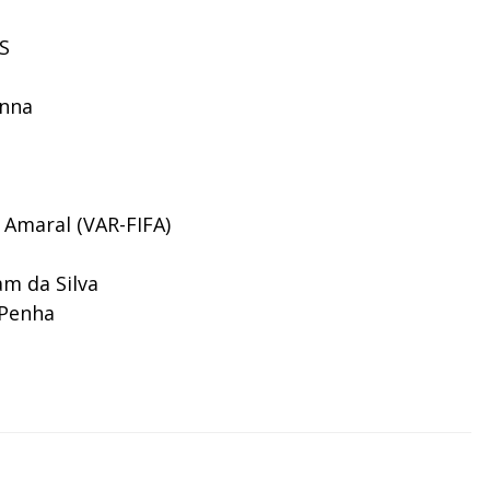
ES
enna
 Amaral (VAR-FIFA)
am da Silva
 Penha