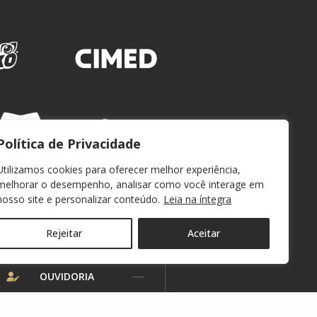
Política de Privacidade
Utilizamos cookies para oferecer melhor experiência,
melhorar o desempenho, analisar como você interage em
nosso site e personalizar conteúdo.
Leia na íntegra
Rejeitar
Aceitar
WEBMAIL
OUVIDORIA