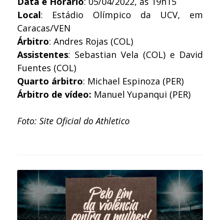
Data e Horário
: 05/04/2022, às 19h15
Local
: Estádio Olímpico da UCV, em
Caracas/VEN
Árbitro
: Andres Rojas (COL)
Assistentes
: Sebastian Vela (COL) e David
Fuentes (COL)
Quarto árbitro
: Michael Espinoza (PER)
Árbitro de vídeo:
Manuel Yupanqui (PER)
Foto: Site Oficial do Athletico