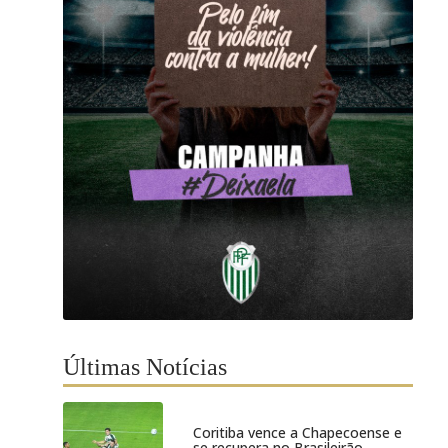
Últimas Notícias
Coritiba vence a Chapecoense e
se recupera no Brasileirão