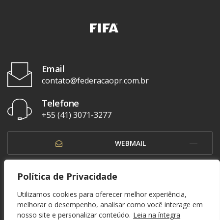
Email
contato@federacaopr.com.br
Telefone
+55 (41) 3071-3277
WEBMAIL
OUVIDORIA
Política de Privacidade
Utilizamos cookies para oferecer melhor experiência,
melhorar o desempenho, analisar como você interage em
nosso site e personalizar conteúdo.
Leia na íntegra
© 1937 - 2026. Federação Paranaense de Futebol. Todos os direitos reservados. By
Zwei Arts
.