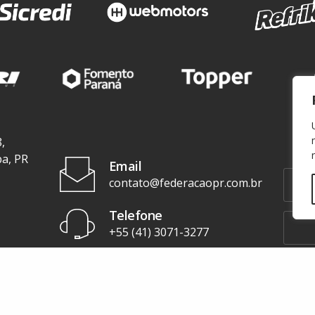
,
ba, PR
Email
contato@federacaopr.com.br
Telefone
+55 (41) 3071-3277