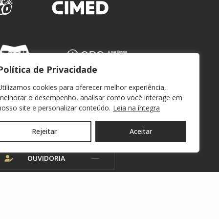
Política de Privacidade
Utilizamos cookies para oferecer melhor experiência,
melhorar o desempenho, analisar como você interage em
nosso site e personalizar conteúdo.
Leia na íntegra
WEBMAIL
Rejeitar
Aceitar
OUVIDORIA