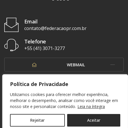
Email
contato@federacaopr.com.br
Telefone
+55 (41) 3071-3277
WEBMAIL
OUVIDORIA
Política de Privacidade
Utilizamos cookies para oferecer melhor experiência,
melhorar o desempenho, analisar como você interage em
nosso site e personalizar conteúdo.
Leia na íntegra
© 1937 - 2026. Federação Paranaense de Futebol. Todos os direitos reservados. By
Zwei Arts
.
POLÍTICA DE PRIVACIDADE
Rejeitar
Aceitar