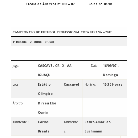
Escala de Árbitros nº 088 – 07
Folha nº
01/01
CAMPEONATO DE FUTEBOL PROFISSIONAL COPA PARANÁ –-2007
1º Rodada – 2º Turno – 1º Fase
Jogo:
CASCAVEL CR
X
AA
Data:
16/09/07 –
IGUAÇU
Domingo
Local
Estádio
Cascavel
Horário:
15:30 Horas
Olimpico
Árbitro:
Dirceu Eloi
Comin
Assistente 1:
Carlos
Assistente
Pedro Amarildo
Braatz
2:
Buchmann