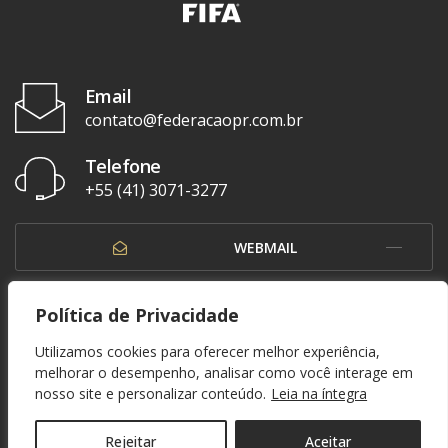
Email
contato@federacaopr.com.br
Telefone
+55 (41) 3071-3277
WEBMAIL
OUVIDORIA
Política de Privacidade
Utilizamos cookies para oferecer melhor experiência,
melhorar o desempenho, analisar como você interage em
nosso site e personalizar conteúdo.
Leia na íntegra
© 1937 - 2026. Federação Paranaense de Futebol. Todos os direitos reservados. By
Zwei Arts
.
POLÍTICA DE PRIVACIDADE
Rejeitar
Aceitar