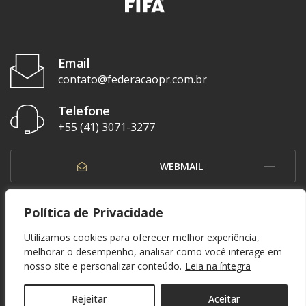
Email
contato@federacaopr.com.br
Telefone
+55 (41) 3071-3277
WEBMAIL
OUVIDORIA
Política de Privacidade
Utilizamos cookies para oferecer melhor experiência,
melhorar o desempenho, analisar como você interage em
nosso site e personalizar conteúdo.
Leia na íntegra
© 1937 - 2026. Federação Paranaense de Futebol. Todos os direitos reservados. By
Zwei Arts
.
POLÍTICA DE PRIVACIDADE
Rejeitar
Aceitar