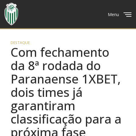
Menu
Close
DESTAQUE
Com fechamento
da 8ª rodada do
Paranaense 1XBET,
dois times já
garantiram
classificação para a
próxima fase