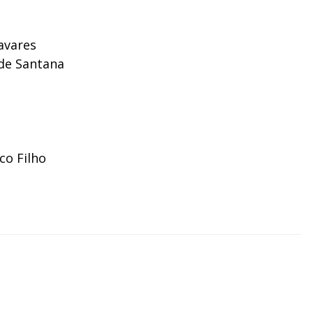
avares
 de Santana
co Filho