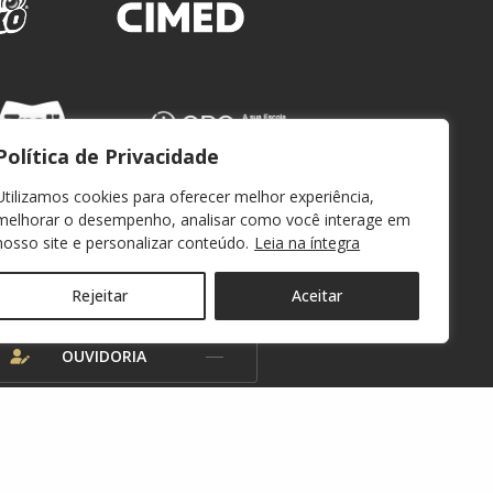
Política de Privacidade
Utilizamos cookies para oferecer melhor experiência,
melhorar o desempenho, analisar como você interage em
nosso site e personalizar conteúdo.
Leia na íntegra
WEBMAIL
Rejeitar
Aceitar
OUVIDORIA