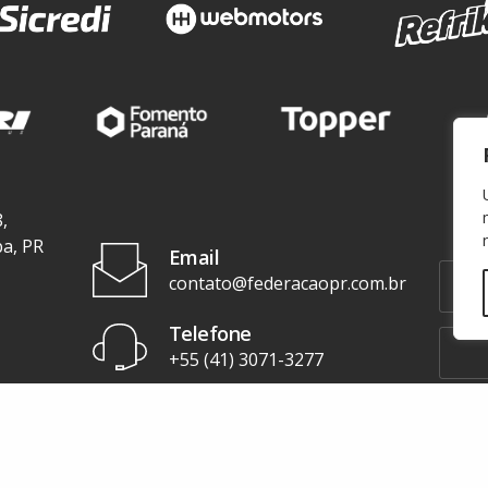
,
ba, PR
Email
contato@federacaopr.com.br
Telefone
+55 (41) 3071-3277