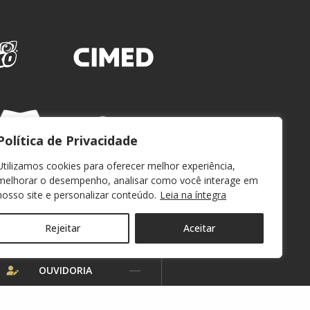
Política de Privacidade
Utilizamos cookies para oferecer melhor experiência,
melhorar o desempenho, analisar como você interage em
nosso site e personalizar conteúdo.
Leia na íntegra
Rejeitar
Aceitar
WEBMAIL
OUVIDORIA