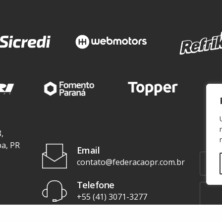
,
ba, PR
Email
contato@federacaopr.com.br
Telefone
+55 (41) 3071-3277