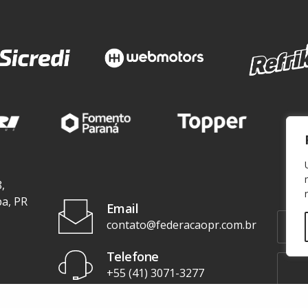
,
ba, PR
Email
contato@federacaopr.com.br
Telefone
+55 (41) 3071-3277