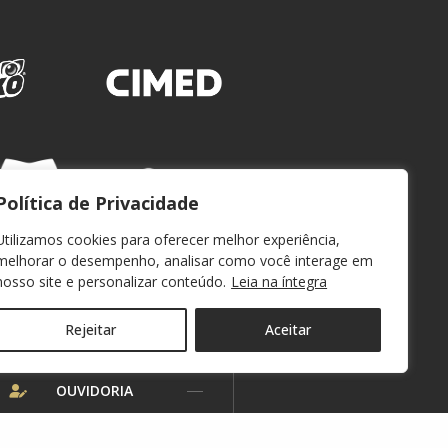
Política de Privacidade
Utilizamos cookies para oferecer melhor experiência,
melhorar o desempenho, analisar como você interage em
nosso site e personalizar conteúdo.
Leia na íntegra
Rejeitar
Aceitar
WEBMAIL
OUVIDORIA