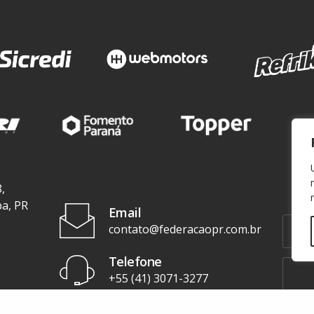
,
ba, PR
Email
contato@federacaopr.com.br
Telefone
+55 (41) 3071-3277