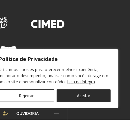
Política de Privacidade
Utilizamos cookies para oferecer melhor experiência,
melhorar o desempenho, analisar como você interage em
nosso site e personalizar conteúdo.
Leia na íntegra
Rejeitar
Aceitar
WEBMAIL
OUVIDORIA