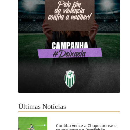
Últimas Notícias
Coritiba vence a Chapecoense e
se recupera no Brasileirão