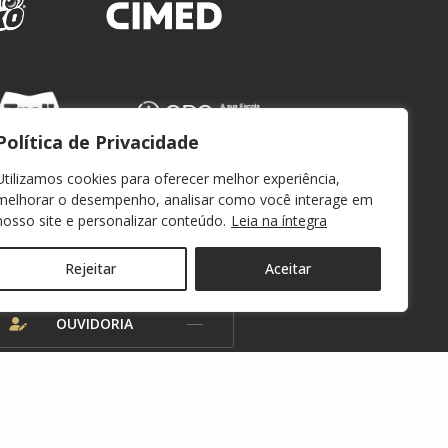
Política de Privacidade
Utilizamos cookies para oferecer melhor experiência,
melhorar o desempenho, analisar como você interage em
nosso site e personalizar conteúdo.
Leia na íntegra
WEBMAIL
Rejeitar
Aceitar
OUVIDORIA