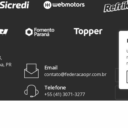
,
ba, PR
Email
contato@federacaopr.com.br
Telefone
+55 (41) 3071-3277