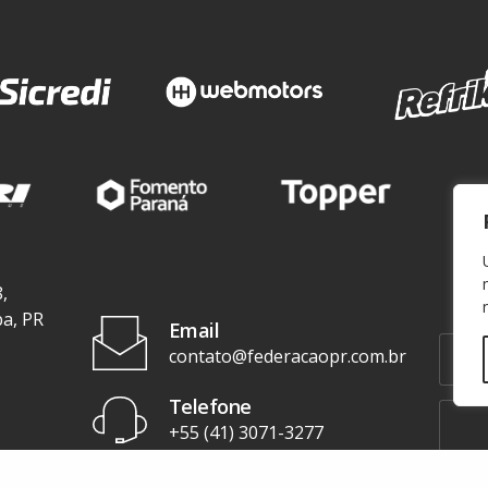
,
ba, PR
Email
contato@federacaopr.com.br
Telefone
+55 (41) 3071-3277