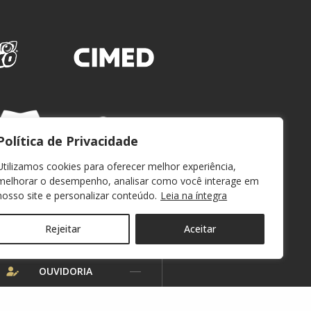
Política de Privacidade
Utilizamos cookies para oferecer melhor experiência,
melhorar o desempenho, analisar como você interage em
nosso site e personalizar conteúdo.
Leia na íntegra
Rejeitar
Aceitar
WEBMAIL
OUVIDORIA