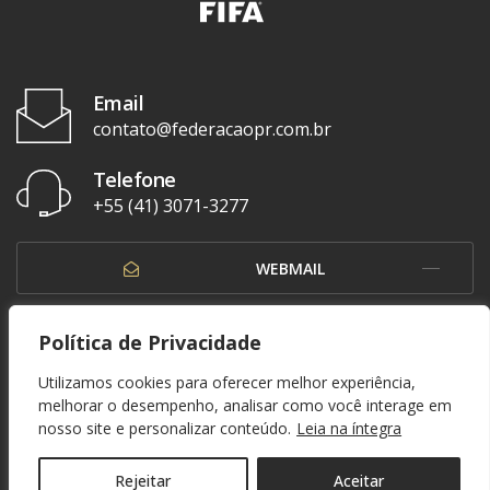
Email
contato@federacaopr.com.br
Telefone
+55 (41) 3071-3277
WEBMAIL
OUVIDORIA
Política de Privacidade
Utilizamos cookies para oferecer melhor experiência,
melhorar o desempenho, analisar como você interage em
nosso site e personalizar conteúdo.
Leia na íntegra
© 1937 - 2026. Federação Paranaense de Futebol. Todos os direitos reservados. By
Zwei Arts
.
POLÍTICA DE PRIVACIDADE
Rejeitar
Aceitar