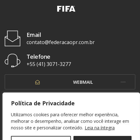
Email
contato@federacaopr.com.br
Telefone
+55 (41) 3071-3277
WEBMAIL
OUVIDORIA
Política de Privacidade
Utilizamos cookies para oferecer melhor experiência,
melhorar o desempenho, analisar como você interage em
nosso site e personalizar conteúdo.
Leia na íntegra
© 1937 - 2026. Federação Paranaense de Futebol. Todos os direitos reservados. By
Zwei Arts
.