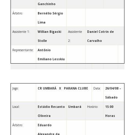
Ganchinho
Árbitro:
Bernélio Sérgio
Lima
Assistente 1:
Willian Bigaski
Assistente
Daniel Cotrin de
Stolle
2:
Carvalho
Representante:
Antônio
Emiliano Lesskiu
Jogo:
CR UMBARÁ
X
PARANA CLUBE
Data:
26/04/08 –
Sábado
Local:
Estádio Recanto
Umbará
Horário:
15:00
Oliveira
Horas
Árbitro:
Eduardo
Alexandre da