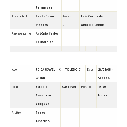
Fernandes
Assistente 1:
Paulo Cesar
Assistente
Luiz
Carlos de
Mendes
2:
Almeida Lemos
Representante:
Antônio Carlos
Bernardino
Jogo:
FC CASCAVEL
X
TOLEDO
C.
Data:
26/04/08 –
WORK
Sábado
Local:
Estádio
Cascavel
Horário:
15:00
Complexo
Horas
Coopavel
Árbitro:
Pedro
Amarildo