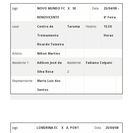
Jogo:
NOVO MUNDO FC
X
SE
Data:
25/04/08 –
RENOVICENTE
6º Feira
Local:
Centro de
Taruma
Horário:
15:30
Treinamento
Horas
Ricardo Teixeira
Árbitro:
Nilton Martins
Assistente 1:
Adilson José da
Assistente
Fabiano Colpani
Silva Rosa
2:
Representante:
Mario
Luiz
dos
Santos
Jogo:
LONDRINA EC
X
A. PORT.
Data:
25/04/08