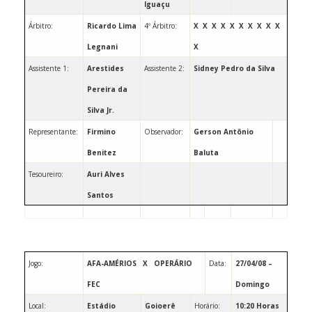
Iguaçu
Árbitro:
Ricardo Lima
4º Árbitro:
X
X
X
X
X
X
X
X
X
X
Legnani
X
Assistente 1:
Arestides
Assistente 2:
Sidney Pedro da Silva
Pereira da
Silva Jr.
Representante:
Firmino
Observador: ­­­­­­­­­­­­­­­­­­­­­­­
Gerson Antônio
Benitez
Baluta
Tesoureiro:
Auri Alves
Santos
Jogo:
AFA-AMÉRIOS
X
OPERÁRIO
Data:
27/04/08 –
FEC
Domingo
Local:
Estádio
Goioerê
Horário:
10:20 Horas