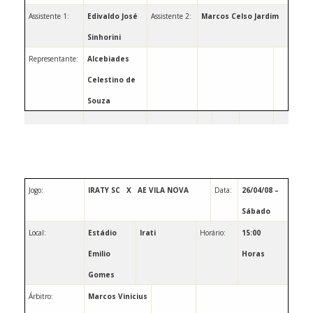
Assistente 1:
Edivaldo José
Assistente 2:
Marcos Celso Jardim
Sinhorini
Representante:
Alcebiades
Celestino de
Souza
Jogo:
IRATY SC
X
AE VILA NOVA
Data:
26/04/08 –
Sábado
Local:
Estádio
Irati
Horário:
15:00
Emilio
Horas
Gomes
Árbitro:
Marcos Vinicius