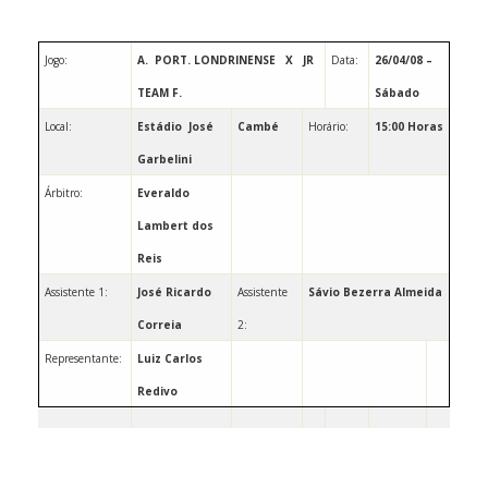
Jogo:
A.
PORT. LONDRINENSE
X
JR
Data:
26/04/08 –
TEAM F.
Sábado
Local:
Estádio
José
Cambé
Horário:
15:00 Horas
Garbelini
Árbitro:
Everaldo
Lambert dos
Reis
Assistente 1:
José Ricardo
Assistente
Sávio Bezerra Almeida
Correia
2:
Representante:
Luiz
Carlos
Redivo