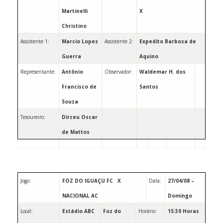
Martinelli
X
Christino
Assistente 1:
Marcio Lopes
Assistente 2:
Expedito Barbosa de
Guerra
Aquino
Representante:
Antônio
Observador: ­­­­­­­­­­­­­­­­­­­­­­­
Waldemar H. dos
Francisco de
Santos
Souza
Tesoureiro:
Dirceu Oscar
de Mattos
Jogo:
FOZ DO IGUAÇU FC
X
Data:
27/04/08 –
NACIONAL AC
Domingo
Local:
Estádio ABC
Foz do
Horário:
15:30 Horas