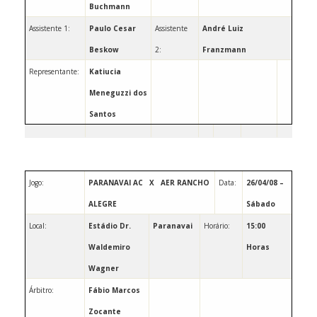
Buchmann
Assistente 1:
Paulo Cesar
Assistente
André
Luiz
Beskow
2:
Franzmann
Representante:
Katiucia
Meneguzzi dos
Santos
Jogo:
PARANAVAI AC
X
AER RANCHO
Data:
26/04/08 –
ALEGRE
Sábado
Local:
Estádio Dr.
Paranavai
Horário:
15:00
Waldemiro
Horas
Wagner
Árbitro:
Fábio Marcos
Zocante