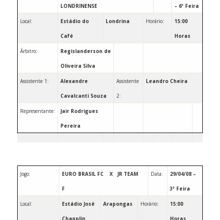
LONDRINENSE
– 6º Feira
Local:
Estádio do
Londrina
Horário:
15:00
Café
Horas
Árbitro:
Regislanderson de
Oliveira Silva
Assistente 1:
Alexandre
Assistente
Leandro Cheira
Cavalcanti Souza
2:
Representante:
Jair Rodrigues
Pereira
Jogo:
EURO BRASIL FC
X
JR TEAM
Data:
29/04/08 –
F
3º Feira
Local:
Estádio José
Arapongas
Horário:
15:00
Chapplin
Horas