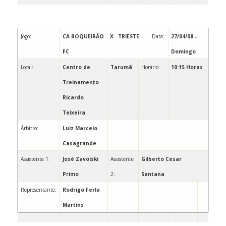
Jogo:
CA BOQUEIRÃO
X
TRIESTE
Data:
27/04/08 –
FC
Domingo
Local:
Centro de
Tarumã
Horário:
10:15 Horas
Treinamento
Ricardo
Teixeira
Árbitro:
Luiz
Marcelo
Casagrande
Assistente 1:
José Zavoiski
Assistente
Gilberto Cesar
Primo
2:
Santana
Representante:
Rodrigo Ferla
Martins