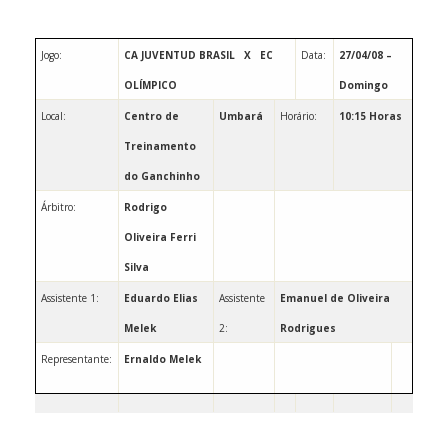
Jogo:
CA JUVENTUD BRASIL
X
EC
Data:
27/04/08 –
OLÍMPICO
Domingo
Local:
Centro de
Umbará
Horário:
10:15 Horas
Treinamento
do Ganchinho
Árbitro:
Rodrigo
Oliveira Ferri
Silva
Assistente 1:
Eduardo Elias
Assistente
Emanuel de Oliveira
Melek
2:
Rodrigues
Representante:
Ernaldo Melek