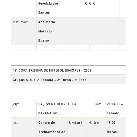
Sevulski dos
X
X
X
Santos
Tesoureiro:
Ana Maria
Marcelo
Bueno
49º COPA TRIBUNA DE FUTEBOL JUNIORES – 2008
Grupos A, B, E 2º Rodada – 2º Turno – 1º Fase
Jogo:
CA JUVENTUD BR
X
CA
Data:
26/04/08 –
PARANAENSE
Sábado
Local:
Centro de
Umbará
Horário:
15:00
Treinamento do
Horas