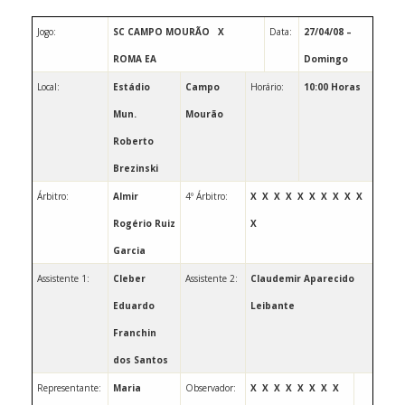
Jogo:
SC CAMPO MOURÃO
X
Data:
27/04/08 –
ROMA EA
Domingo
Local:
Estádio
Campo
Horário:
10:00 Horas
Mun.
Mourão
Roberto
Brezinski
Árbitro:
Almir
4º Árbitro:
X
X
X
X
X
X
X
X
X
X
Rogério Ruiz
X
Garcia
Assistente 1:
Cleber
Assistente 2:
Claudemir Aparecido
Eduardo
Leibante
Franchin
dos Santos
Representante:
Maria
Observador: ­­­­­­­­­­­­­­­­­­­­­­­
X
X
X
X
X
X
X
X