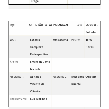
Braga
Jogo:
AA TIGRÃO
X
AC PARANAVAI
Data:
26/04/08 –
Sábado
Local:
Estádio
Umuarama
Horário:
15:00
Complexo
Horas
Poliesportivo
Árbitro:
Emerson David
Michels
Assistente 1:
Agnaldo
Assistente 2:
Ericsander Agostini
Vicente de
Duarte
Oliveira
Representante:
Luiz
Marinho