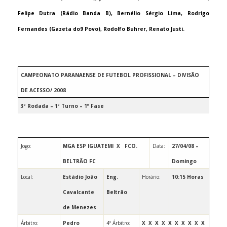
Felipe Dutra (Rádio Banda B), Bernélio Sérgio Lima, Rodrigo
Fernandes (Gazeta do9 Povo), Rodolfo Buhrer, Renato Justi.
CAMPEONATO PARANAENSE DE FUTEBOL PROFISSIONAL – DIVISÃO
DE ACESSO/ 2008
3º Rodada – 1º Turno – 1º Fase
Jogo:
MGA ESP IGUATEMI
X
FCO.
Data:
27/04/08 –
BELTRÃO FC
Domingo
Local:
Estádio João
Eng.
Horário:
10:15 Horas
Cavalcante
Beltrão
de Menezes
Árbitro:
Pedro
4º Árbitro:
X
X
X
X
X
X
X
X
X
X