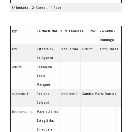
3º Rodada – 2º Turno – 1º
Fase
Jogo:
CA NACIONAL
X
V. FANNY FC
Data:
27/04/08 –
Domingo
Local:
Estádio XV
Boqueirão
Horário:
10:15 Horas
de Agosto
Árbitro:
Rodolpho
Toski
Marques
Assistente 1:
Fabiano
Assistente 2:
Sandra Maria Dawies
Colpani
Representante:
Marcia Adiles
Estagiária:
Emanuele