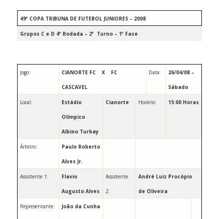
49º COPA TRIBUNA DE FUTEBOL JUNIORES – 2008
Grupos C e D 4º Rodada – 2º
Turno – 1º Fase
Jogo:
CIANORTE FC
X
FC
Data:
26/04/08 –
CASCAVEL
Sábado
Local:
Estádio
Cianorte
Horário:
15:00 Horas
Olímpico
Albino Turbay
Árbitro:
Paulo Roberto
Alves Jr.
Assistente 1:
Flavio
Assistente
André
Luiz
Procópio
Augusto Alves
2:
de Oliveira
Representante:
João da Cunha