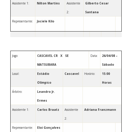
Assistente 1:
Nilton Martins
Assistente
Gilberto Cesar
2:
Santana
Representante:
Jociele Kilo
Jogo:
CASCAVEL CR
X
SE
Data:
26/04/08 –
MATSUBARA
Sábado
Local:
Estádio
Cascavel
Horário:
15:00
Olímpico
Horas
Árbitro:
Leandro Jr.
Ermes
Assistente 1:
Carlos Braatz
Assistente
Adriana Franzmann
2:
Representante:
Eloi Gonçalves