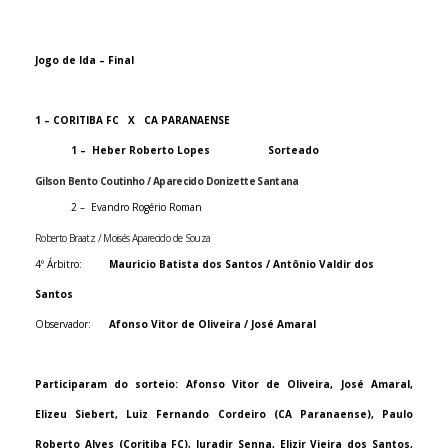
Jogo de Ida – Final
1 –
CORITIBA FC
X
CA PARANAENSE
1 –
Heber Roberto Lopes
Sorteado
Gilson Bento Coutinho / Aparecido Donizette Santana
2 –
Evandro Rogério Roman
Roberto Braatz / Moisés Aparecido de Souza
4º Árbitro:
Mauricio Batista dos Santos / Antônio Valdir dos
Santos
Observador: ­­­­­­­­­­­­­­­­­­­­­­­
Afonso Vitor de Oliveira / José Amaral
Participaram do sorteio: Afonso Vitor de Oliveira, José Amaral,
Elizeu Siebert,
Luiz
Fernando Cordeiro (CA Paranaense), Paulo
Roberto Alves (Coritiba FC), Juradir Senna, Elizir Vieira dos Santos,