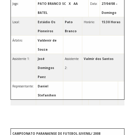
Jogo:
PATO BRANCO SC
X
AA
Data:
27/04/08 –
BATEL
Domingo
Local:
Estádio Os
Pato
Horário:
15:30 Horas
Pioneiros
Branco
Árbitro:
Valdenir de
Souza
Assistente 1:
José
Assistente
Valmir dos Santos
Domingos
2:
Paez
Representante:
Daniel
Stefanihen
CAMPEONATO PARANAENSE DE FUTEBOL JUVENIL/ 2008