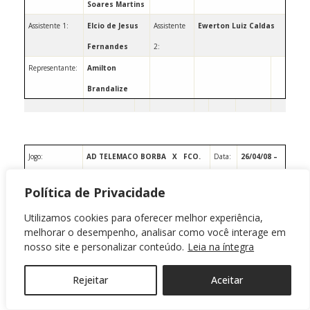
Soares Martins
Assistente 1:
Elcio de Jesus
Assistente
Ewerton
Luiz
Caldas
Fernandes
2:
Representante:
Amilton
Brandalize
Jogo:
AD TELEMACO BORBA
X
FCO.
Data:
26/04/08 –
BELTRÃO
Sábado
Política de Privacidade
Local:
Estádio
Telemaco
Horário:
20:00
Utilizamos cookies para oferecer melhor experiência,
Pericles
Borba
Horas
melhorar o desempenho, analisar como você interage em
Pacheco
nosso site e personalizar conteúdo.
Leia na íntegra
Árbitro:
Vanderson de
Rejeitar
Aceitar
Almeida
Assistente 1:
Sidnei
Assistente 2:
Joel Ferreira Martins