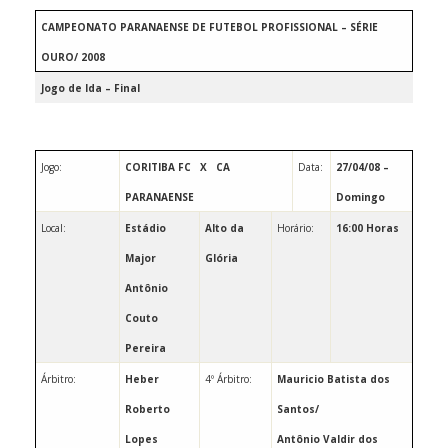
CAMPEONATO PARANAENSE DE FUTEBOL PROFISSIONAL – SÉRIE
OURO/ 2008
Jogo de Ida – Final
Jogo:
CORITIBA FC
X
CA
Data:
27/04/08 –
PARANAENSE
Domingo
Local:
Estádio
Alto da
Horário:
16:00 Horas
Major
Glória
Antônio
Couto
Pereira
Árbitro:
Heber
4º Árbitro:
Mauricio Batista dos
Roberto
Santos/
Lopes
Antônio Valdir dos