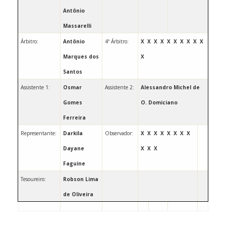
Antônio
Massarelli
Árbitro:
Antônio
4º Árbitro:
X
X
X
X
X
X
X
X
X
X
Marques dos
X
Santos
Assistente 1:
Osmar
Assistente 2:
Alessandro Michel de
Gomes
O. Domiciano
Ferreira
Representante:
Darkila
Observador: ­­­­­­­­­­­­­­­­­­­­­­­
X
X
X
X
X
X
X
X
Dayane
X
X
X
Faguine
Tesoureiro:
Robson Lima
de Oliveira