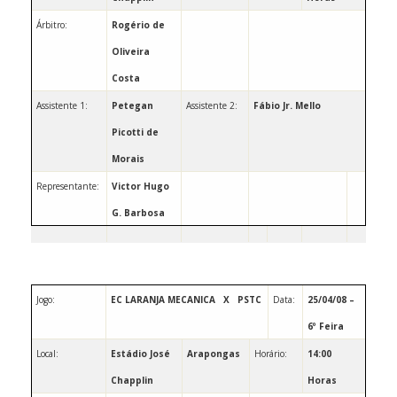
Árbitro:
Rogério de
Oliveira
Costa
Assistente 1:
Petegan
Assistente 2:
Fábio Jr. Mello
Picotti de
Morais
Representante:
Victor Hugo
G. Barbosa
Jogo:
EC LARANJA MECANICA
X
PSTC
Data:
25/04/08 –
6º Feira
Local:
Estádio José
Arapongas
Horário:
14:00
Chapplin
Horas