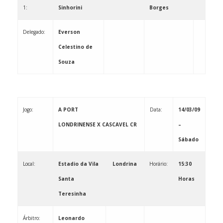
1:
Sinhorini
Borges
Delegado:
Everson
Celestino de
Souza
Jogo:
A PORT
Data:
14/03/09
LONDRINENSE X CASCAVEL CR
–
Sábado
Local:
Estadio da Vila
Londrina
Horário:
15:30
Santa
Horas
Teresinha
Árbitro:
Leonardo