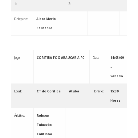
1:
2:
Delegado:
Alaor Merlo
Bernanrdi
Jogo:
CORITIBA FC X ARAUCÁRIA FC
Data:
14/03/09
–
Sábado
Local:
CT do Coritiba
Atuba
Horário:
15:30
Horas
Árbitro:
Robson
Toloczko
Coutinho