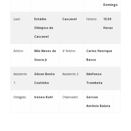
Domingo
Local:
Estádio
Cascavel
Horário:
15:30
Olímpico de
Horas
Cascavel
Árbitro:
Nilo Neves de
4º Árbitro:
Carlos Henrique
Souza Jr
Basso
Assistente
Gilson Bento
Assistente 2:
Ildefonso
1:
Coutinho
Trombeta
Delegado:
Ireneo Kuhl
Observador: ­­­­­­­­­­­­­­­­­­­­­­­
Gerson
Antônio Baluta