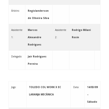
Árbitro:
Regislanderson
de Oliveira Silva
Assistente
Marcos
Assistente
Rodrigo Milani
1:
Alexandre
2:
Rosin
Rodrigues
Delegado:
Jair Rodrigues
Pereira
Jogo:
TOLEDO COL WORK X EC
Data:
14/03/09
LARANJA MECÂNICA
–
Sábado