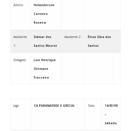
Árbitro:
Helanderson
Carneiro
Roseira
Assistente
Sidmar dos
Assistente 2:
Élson Silva dos
1:
Santos Meurer
Santos
Delegado:
Luiz Henrique
Ottmann
Frecceiro
Jogo:
CA PARANAENSE X GRECAL
Data:
14/03/09
–
Sábado