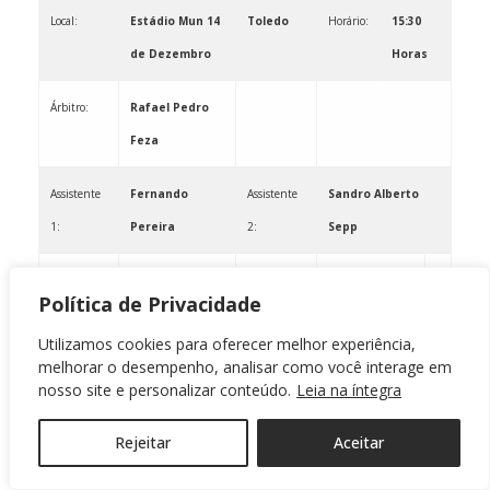
Local:
Estádio Mun 14
Toledo
Horário:
15:30
de Dezembro
Horas
Árbitro:
Rafael Pedro
Feza
Assistente
Fernando
Assistente
Sandro Alberto
1:
Pereira
2:
Sepp
Delegado:
Ivete Lima
Política de Privacidade
Utilizamos cookies para oferecer melhor experiência,
melhorar o desempenho, analisar como você interage em
Jogo:
AC PARANAVAÍ X ÁGUIA F
Data:
14/03/09
nosso site e personalizar conteúdo.
Leia na íntegra
–
Rejeitar
Aceitar
Sábado