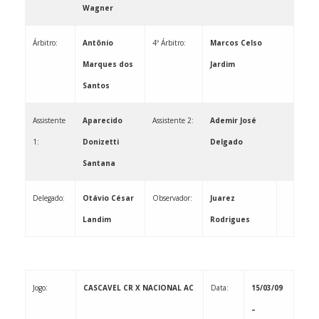
Wagner
Árbitro:
Antônio
4º Árbitro:
Marcos Celso
Marques dos
Jardim
Santos
Assistente
Aparecido
Assistente 2:
Ademir José
1:
Donizetti
Delgado
Santana
Delegado:
Otávio César
Observador: ­­­­­­­­­­­­­­­­­­­­­­­
Juarez
Landim
Rodrigues
Jogo:
CASCAVEL CR X NACIONAL AC
Data:
15/03/09
–