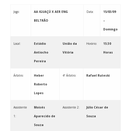
Jogo:
AA IGUAÇÚ X AER ENG
Data:
15/03/09
BELTRÃO
–
Domingo
Local:
Estádio
União da
Horário:
15:30
Antiocho
Vitória
Horas
Pereira
Árbitro:
Heber
4º Árbitro:
Rafael Ruteski
Roberto
Lopes
Assistente
Moisés
Assistente 2:
Júlio César de
1:
Aparecido de
Souza
Souza