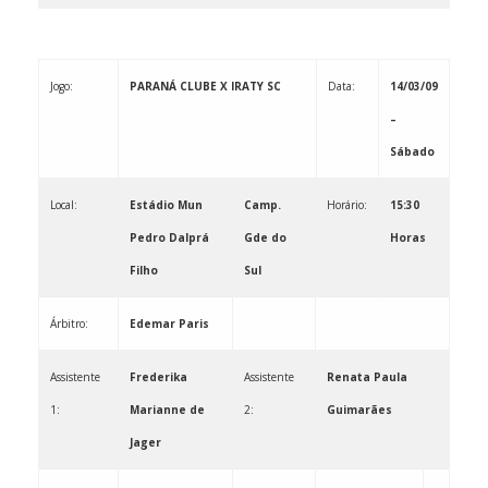
Jogo:
PARANÁ CLUBE X IRATY SC
Data:
14/03/09
–
Sábado
Local:
Estádio Mun
Camp.
Horário:
15:30
Pedro Dalprá
Gde do
Horas
Filho
Sul
Árbitro:
Edemar Paris
Assistente
Frederika
Assistente
Renata Paula
1:
Marianne de
2:
Guimarães
Jager