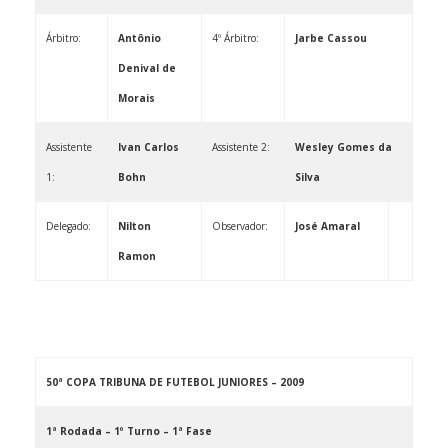
Árbitro:
Antônio
4º Árbitro:
Jarbe Cassou
Denival de
Morais
Assistente
Ivan Carlos
Assistente 2:
Wesley Gomes da
1:
Bohn
Silva
Delegado:
Nilton
Observador: ­­­­­­­­­­­­­­­­­­­­­­­
José Amaral
Ramon
50ª COPA TRIBUNA DE FUTEBOL JUNIORES – 2009
1ª Rodada – 1º Turno – 1ª Fase