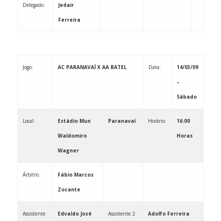
Delegado:
Jedair
Ferreira
Jogo:
AC PARANAVAÍ X AA BATEL
Data:
14/03/09
–
Sábado
Local:
Estádio Mun
Paranavaí
Horário:
16:00
Waldomiro
Horas
Wagner
Árbitro:
Fábio Marcos
Zocante
Assistente
Edvaldo José
Assistente 2:
Adolfo Ferreira