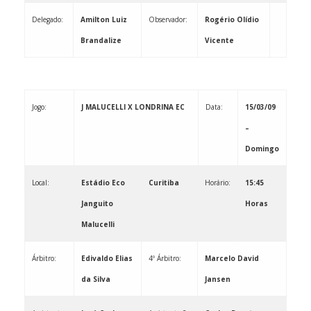
Delegado:
Amilton Luiz
Observador: ­­­­­­­­­­­­­­­­­­­­­­­
Rogério Olídio
Brandalize
Vicente
Jogo:
J MALUCELLI X LONDRINA EC
Data:
15/03/09
–
Domingo
Local:
Estádio Eco
Curitiba
Horário:
15:45
Janguito
Horas
Malucelli
Árbitro:
Edivaldo Elias
4º Árbitro:
Marcelo David
da Silva
Jansen