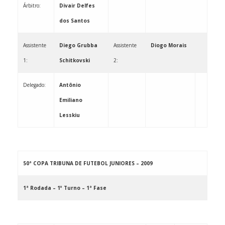
Árbitro:
Divair Delfes
dos Santos
Assistente
Diego Grubba
Assistente
Diogo Morais
1:
Schitkovski
2:
Delegado:
Antônio
Emiliano
Lesskiu
50ª COPA TRIBUNA DE FUTEBOL JUNIORES – 2009
1ª Rodada – 1º Turno – 1ª Fase