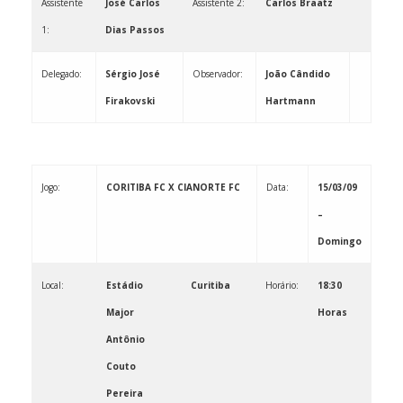
Assistente
José Carlos
Assistente 2:
Carlos Braatz
1:
Dias Passos
Delegado:
Sérgio José
Observador: ­­­­­­­­­­­­­­­­­­­­­­­
João Cândido
Firakovski
Hartmann
Jogo:
CORITIBA FC X CIANORTE FC
Data:
15/03/09
–
Domingo
Local:
Estádio
Curitiba
Horário:
18:30
Major
Horas
Antônio
Couto
Pereira