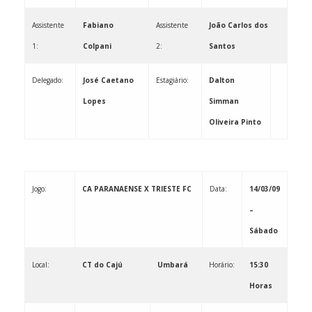
Assistente
Fabiano
Assistente
João Carlos dos
1:
Colpani
2:
Santos
Delegado:
José Caetano
Estagiário:
Dalton
Lopes
Simman
Oliveira Pinto
Jogo:
CA PARANAENSE X TRIESTE FC
Data:
14/03/09
–
Sábado
Local:
CT do Cajú
Umbará
Horário:
15:30
Horas