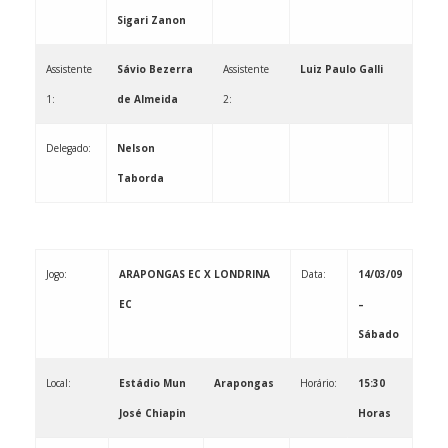
Sigari Zanon
Assistente
Sávio Bezerra
Assistente
Luiz Paulo Galli
1:
de Almeida
2:
Delegado:
Nelson
Taborda
Jogo:
ARAPONGAS EC X LONDRINA
Data:
14/03/09
EC
–
Sábado
Local:
Estádio Mun
Arapongas
Horário:
15:30
José Chiapin
Horas