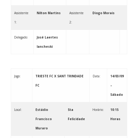
Assistente
Nilton Martins
Assistente
Diogo Morais
1:
2:
Delegado:
José Laertes
Iancheski
Jogo:
TRIESTE FC X SANT TRINDADE
Data:
14/03/09
FC
–
Sábado
Local:
Estádio
Sta
Horário:
10:15
Francisco
Felicidade
Horas
Muraro