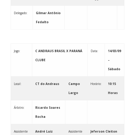
Delegado:
Gilmar Antônio
Fedalto
Jogo:
C ANDRAUS BRASIL X PARANÁ
Data:
14/03/09
CLUBE
–
Sábado
Local:
CT do Andraus
Campo
Horário:
10:15
Largo
Horas
Árbitro:
Ricardo Soares
Rocha
Assistente
André Luiz
Assistente
Jeferson Cleiton