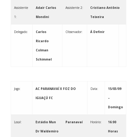
Assistente
Adair Carlos
Assistente 2:
Cristiano Antônio
1:
Mondini
Teixeira
Delegado:
Carlos
Observador: ­­­­­­­­­­­­­­­­­­­­­­­
Á Definir
Ricardo
Colman
Schimmel
Jogo:
AC PARANAVAÍ X FOZ DO
Data:
15/03/09
IGUAÇÚ FC
–
Domingo
Local:
Estádio Mun
Paranavaí
Horário:
16:00
Dr
Waldemiro
Horas