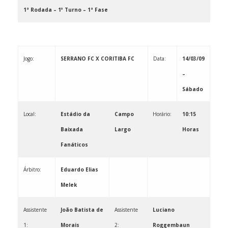
1ª Rodada – 1º Turno – 1ª Fase
Jogo:
SERRANO FC X CORITIBA FC
Data:
14/03/09
–
Sábado
Local:
Estádio da
Campo
Horário:
10:15
Baixada
Largo
Horas
Fanáticos
Árbitro:
Eduardo Elias
Melek
Assistente
João Batista de
Assistente
Luciano
1:
Morais
2:
Roggembaun