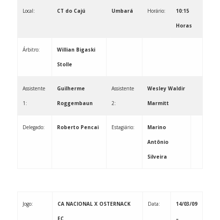
Local:
CT do Cajú
Umbará
Horário:
10:15
Horas
Árbitro:
Willian Bigaski
Stolle
Assistente
Guilherme
Assistente
Wesley Waldir
1:
Roggembaun
2:
Marmitt
Delegado:
Roberto Pencai
Estagiário:
Marino
Antônio
Silveira
Jogo:
CA NACIONAL X OSTERNACK
Data:
14/03/09
FC
–