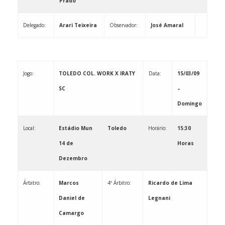
Prado
Delegado:
Arari Teixeira
Observador: ­­­­­­­­­­­­­­­­­­­­­­­
José Amaral
Jogo:
TOLEDO COL. WORK X IRATY
Data:
15/03/09
SC
–
Domingo
Local:
Estádio Mun
Toledo
Horário:
15:30
14 de
Horas
Dezembro
Árbitro:
Marcos
4º Árbitro:
Ricardo de Lima
Daniel de
Legnani
Camargo