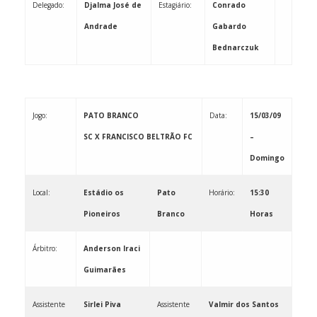
Delegado:
Djalma José de
Estagiário:
Conrado
Andrade
Gabardo
Bednarczuk
Jogo:
PATO BRANCO
Data:
15/03/09
SC X FRANCISCO BELTRÃO FC
–
Domingo
Local:
Estádio os
Pato
Horário:
15:30
Pioneiros
Branco
Horas
Árbitro:
Anderson Iraci
Guimarães
Assistente
Sirlei Piva
Assistente
Valmir dos Santos