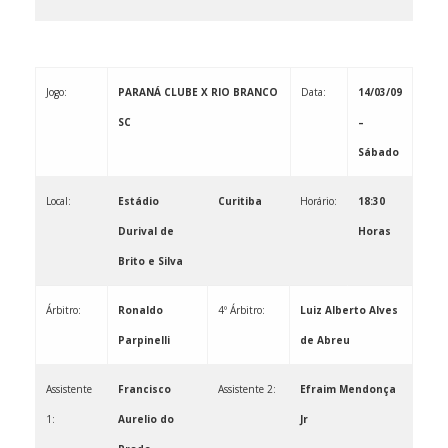
Jogo:
PARANÁ CLUBE X RIO BRANCO
Data:
14/03/09
SC
–
Sábado
Local:
Estádio
Curitiba
Horário:
18:30
Durival de
Horas
Brito e Silva
Árbitro:
Ronaldo
4º Árbitro:
Luiz Alberto Alves
Parpinelli
de Abreu
Assistente
Francisco
Assistente 2:
Efraim Mendonça
1:
Aurelio do
Jr