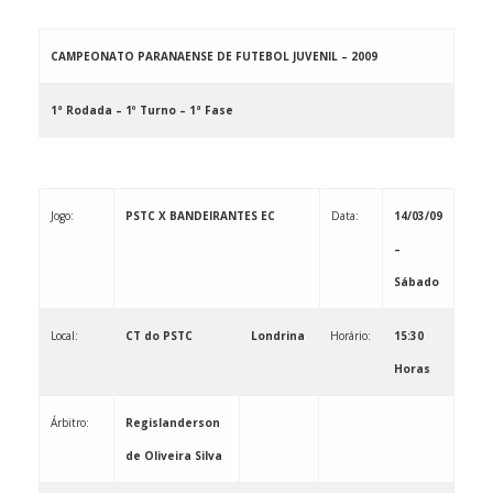
CAMPEONATO PARANAENSE DE FUTEBOL JUVENIL – 2009
1ª Rodada – 1º Turno – 1ª Fase
Jogo:
PSTC X BANDEIRANTES EC
Data:
14/03/09
–
Sábado
Local:
CT do PSTC
Londrina
Horário:
15:30
Horas
Árbitro:
Regislanderson
de Oliveira Silva