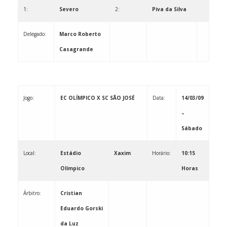
1:
Severo
2:
Piva da Silva
Delegado:
Marco Roberto
Casagrande
Jogo:
EC OLÍMPICO X SC SÃO JOSÉ
Data:
14/03/09
–
Sábado
Local:
Estádio
Xaxim
Horário:
10:15
Olímpico
Horas
Árbitro:
Cristian
Eduardo Gorski
da Luz