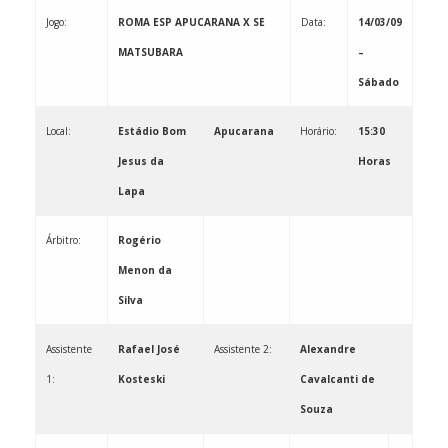
Jogo:
ROMA ESP APUCARANA X SE
Data:
14/03/09
MATSUBARA
–
Sábado
Local:
Estádio Bom
Apucarana
Horário:
15:30
Jesus da
Horas
Lapa
Árbitro:
Rogério
Menon da
Silva
Assistente
Rafael José
Assistente 2:
Alexandre
1:
Kosteski
Cavalcanti de
Souza