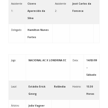
Assistente
Cícero
Assistente
José Carlos da
1:
Aparecido da
2:
Fonseca
Silva
Delegado:
Hamilton Nunes
Fortes
Jogo:
NACIONAL AC X LONDRINA EC
Data:
14/03/09
–
Sábado
Local:
Estádio Erick
Rolândia
Horário:
15:30
Georg
Horas
Árbitro:
João Vagner