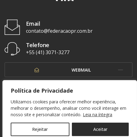
Email
contato@federacaopr.com.br
Telefone
+55 (41) 3071-3277
WEBMAIL
OUVIDORIA
Política de Privacidade
Utilizamos cookies para oferecer melhor experiência,
melhorar o desempenho, analisar como você interage em
nosso site e personalizar conteúdo.
Leia na íntegra
© 1937 - 2026. Federação Paranaense de Futebol. Todos os direitos reservados. By
Zwei Arts
.
POLÍTICA DE PRIVACIDADE
Rejeitar
Aceitar