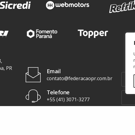
,
ba, PR
Email
contato@federacaopr.com.br
Telefone
+55 (41) 3071-3277