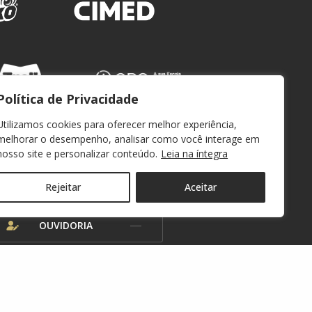
Política de Privacidade
Utilizamos cookies para oferecer melhor experiência,
melhorar o desempenho, analisar como você interage em
nosso site e personalizar conteúdo.
Leia na íntegra
WEBMAIL
Rejeitar
Aceitar
OUVIDORIA