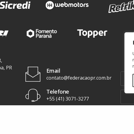
,
ba, PR
Email
contato@federacaopr.com.br
Telefone
+55 (41) 3071-3277