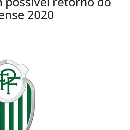
 possível retorno do
ense 2020