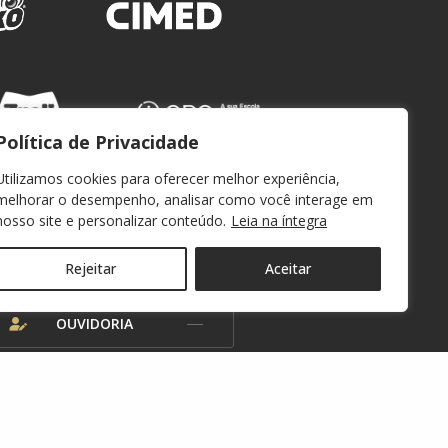
Política de Privacidade
Utilizamos cookies para oferecer melhor experiência,
melhorar o desempenho, analisar como você interage em
nosso site e personalizar conteúdo.
Leia na íntegra
WEBMAIL
Rejeitar
Aceitar
OUVIDORIA