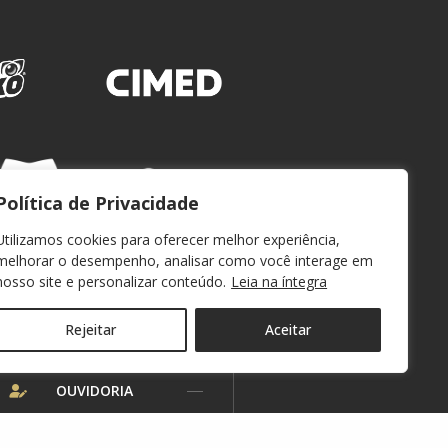
Política de Privacidade
Utilizamos cookies para oferecer melhor experiência,
melhorar o desempenho, analisar como você interage em
nosso site e personalizar conteúdo.
Leia na íntegra
Rejeitar
Aceitar
WEBMAIL
OUVIDORIA