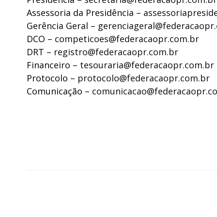
Assessoria da Presidência –
assessoriapresid
Gerência Geral –
gerenciageral@federacaopr
DCO –
competicoes@federacaopr.com.br
DRT –
registro@federacaopr.com.br
Financeiro –
tesouraria@federacaopr.com.br
Protocolo –
protocolo@federacaopr.com.br
Comunicação –
comunicacao@federacaopr.c