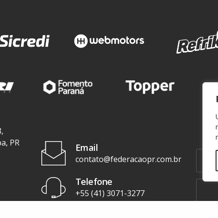
,
ba, PR
Email
contato@federacaopr.com.br
Telefone
+55 (41) 3071-3277