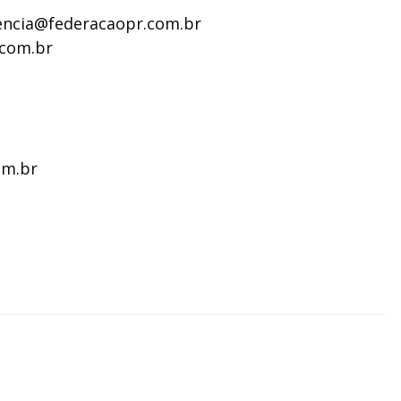
encia@federacaopr.com.br
.com.br
om.br