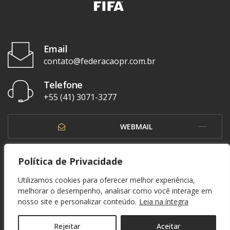
Email
contato@federacaopr.com.br
Telefone
+55 (41) 3071-3277
WEBMAIL
OUVIDORIA
Política de Privacidade
Utilizamos cookies para oferecer melhor experiência,
melhorar o desempenho, analisar como você interage em
nosso site e personalizar conteúdo.
Leia na íntegra
© 1937 - 2026. Federação Paranaense de Futebol. Todos os direitos reservados. By
Zwei Arts
.
POLÍTICA DE PRIVACIDADE
Rejeitar
Aceitar