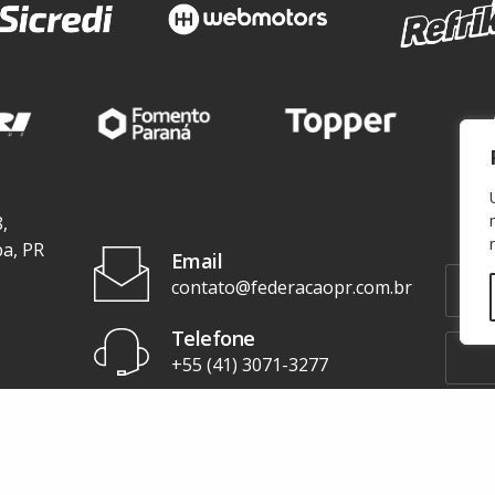
,
ba, PR
Email
contato@federacaopr.com.br
Telefone
+55 (41) 3071-3277