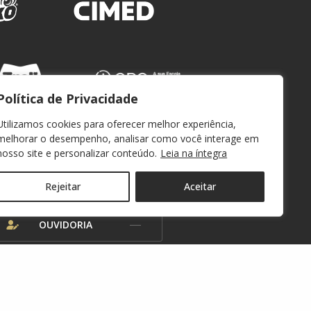
Política de Privacidade
Utilizamos cookies para oferecer melhor experiência,
melhorar o desempenho, analisar como você interage em
nosso site e personalizar conteúdo.
Leia na íntegra
WEBMAIL
Rejeitar
Aceitar
OUVIDORIA