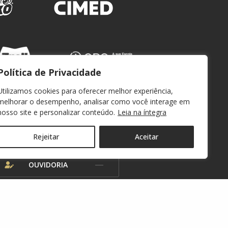
Política de Privacidade
Utilizamos cookies para oferecer melhor experiência,
melhorar o desempenho, analisar como você interage em
nosso site e personalizar conteúdo.
Leia na íntegra
WEBMAIL
Rejeitar
Aceitar
OUVIDORIA