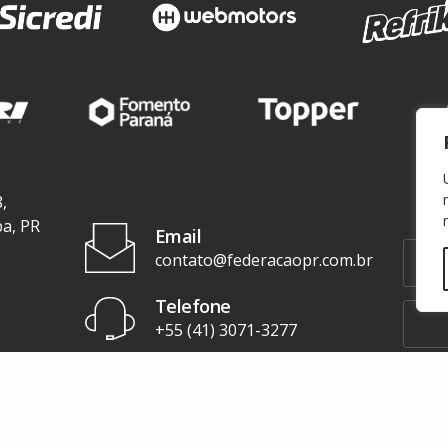
,
ba, PR
Email
contato@federacaopr.com.br
Telefone
+55 (41) 3071-3277