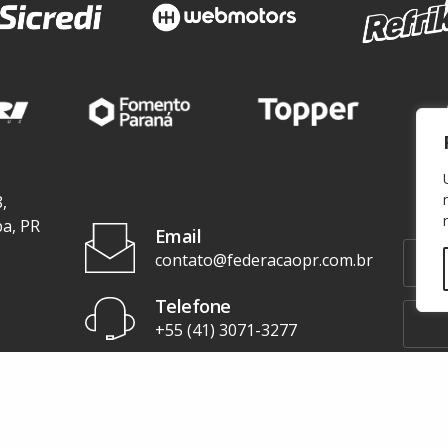
,
ba, PR
Email
contato@federacaopr.com.br
Telefone
+55 (41) 3071-3277