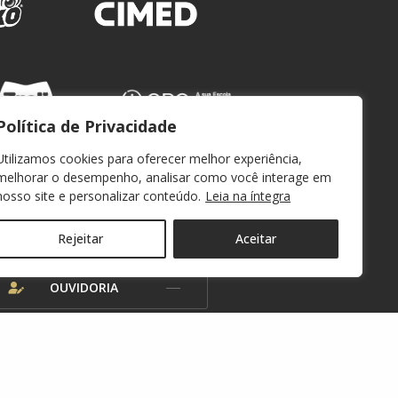
Política de Privacidade
Utilizamos cookies para oferecer melhor experiência,
melhorar o desempenho, analisar como você interage em
nosso site e personalizar conteúdo.
Leia na íntegra
WEBMAIL
Rejeitar
Aceitar
OUVIDORIA