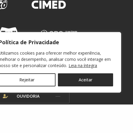
Política de Privacidade
Utilizamos cookies para oferecer melhor experiência,
melhorar o desempenho, analisar como você interage em
nosso site e personalizar conteúdo.
Leia na íntegra
WEBMAIL
Rejeitar
Aceitar
OUVIDORIA