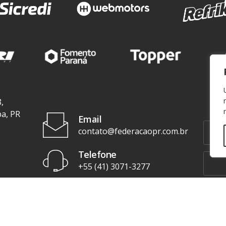
,
ba, PR
Email
contato@federacaopr.com.br
Telefone
+55 (41) 3071-3277