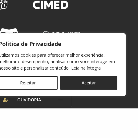
Política de Privacidade
Utilizamos cookies para oferecer melhor experiência,
melhorar o desempenho, analisar como você interage em
nosso site e personalizar conteúdo.
Leia na íntegra
WEBMAIL
Rejeitar
Aceitar
OUVIDORIA