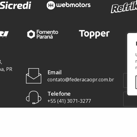
,
ba, PR
Email
contato@federacaopr.com.br
Telefone
+55 (41) 3071-3277