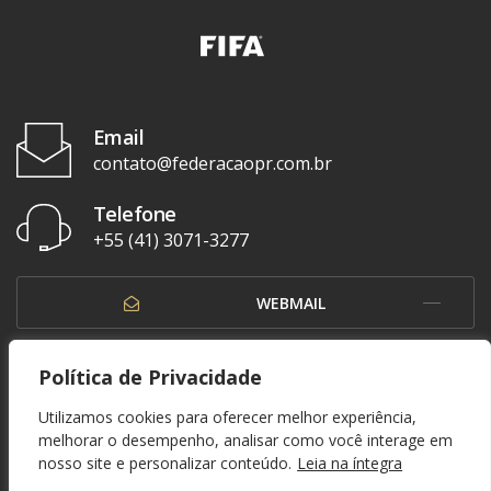
Email
contato@federacaopr.com.br
Telefone
+55 (41) 3071-3277
WEBMAIL
OUVIDORIA
Política de Privacidade
Utilizamos cookies para oferecer melhor experiência,
melhorar o desempenho, analisar como você interage em
nosso site e personalizar conteúdo.
Leia na íntegra
© 1937 - 2026. Federação Paranaense de Futebol. Todos os direitos reservados. By
Zwei Arts
.