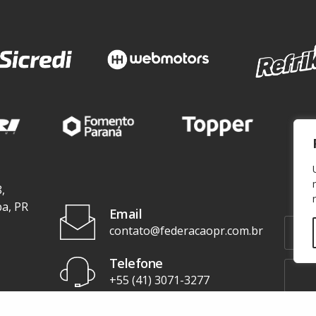
,
ba, PR
Email
contato@federacaopr.com.br
Telefone
+55 (41) 3071-3277