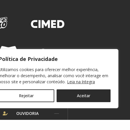
Política de Privacidade
Utilizamos cookies para oferecer melhor experiência,
melhorar o desempenho, analisar como você interage em
nosso site e personalizar conteúdo.
Leia na íntegra
Rejeitar
Aceitar
WEBMAIL
OUVIDORIA