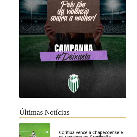
Últimas Notícias
Coritiba vence a Chapecoense e
se recupera no Brasileirão