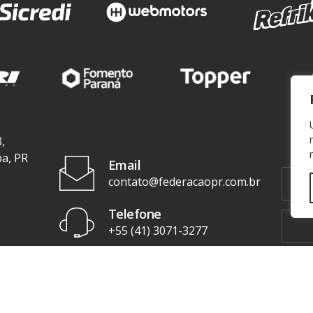
,
ba, PR
Email
contato@federacaopr.com.br
Telefone
+55 (41) 3071-3277