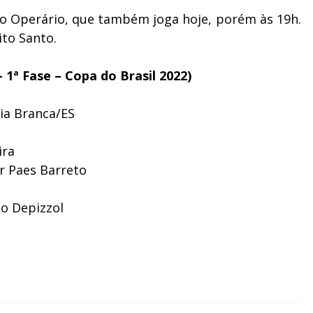
 o Operário, que também joga hoje, porém às 19h.
ito Santo.
 1ª Fase – Copa do Brasil 2022)
uia Branca/ES
ira
r Paes Barreto
io Depizzol