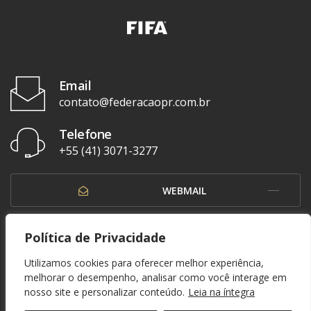
Email
contato@federacaopr.com.br
Telefone
+55 (41) 3071-3277
WEBMAIL
OUVIDORIA
Política de Privacidade
Utilizamos cookies para oferecer melhor experiência,
melhorar o desempenho, analisar como você interage em
nosso site e personalizar conteúdo.
Leia na íntegra
© 1937 - 2026. Federação Paranaense de Futebol. Todos os direitos reservados. By
Zwei Arts
.