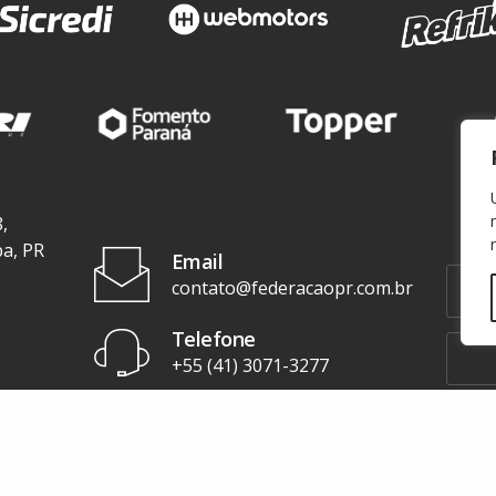
,
ba, PR
Email
contato@federacaopr.com.br
Telefone
+55 (41) 3071-3277