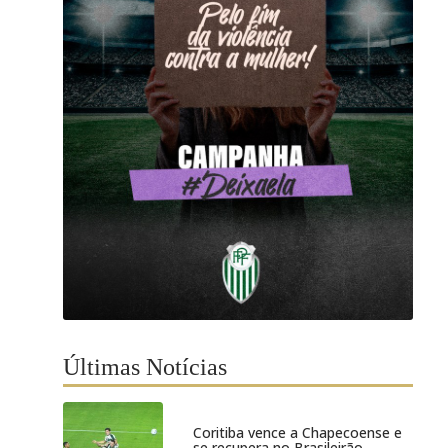
Últimas Notícias
Coritiba vence a Chapecoense e
se recupera no Brasileirão