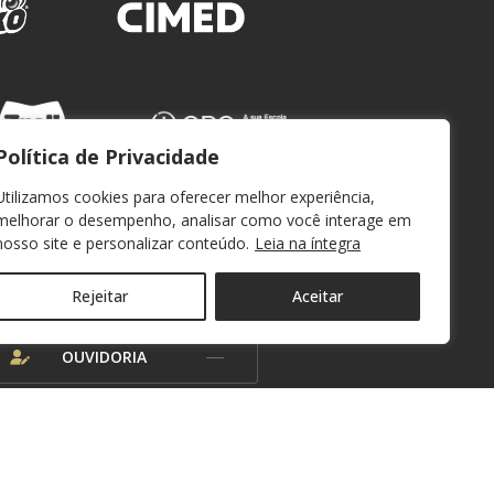
Política de Privacidade
Utilizamos cookies para oferecer melhor experiência,
melhorar o desempenho, analisar como você interage em
nosso site e personalizar conteúdo.
Leia na íntegra
WEBMAIL
Rejeitar
Aceitar
OUVIDORIA