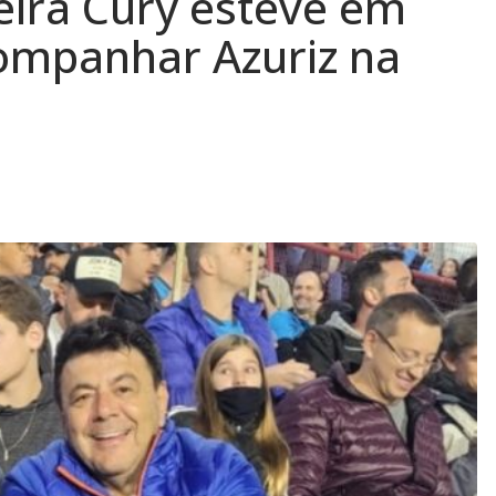
eira Cury esteve em
ompanhar Azuriz na