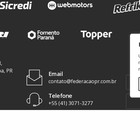
,
ba, PR
Email
contato@federacaopr.com.br
Telefone
+55 (41) 3071-3277