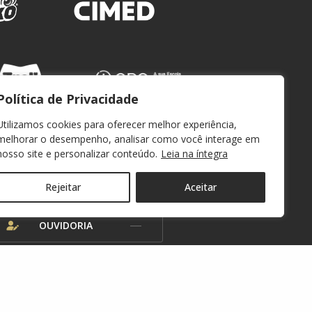
Política de Privacidade
Utilizamos cookies para oferecer melhor experiência,
melhorar o desempenho, analisar como você interage em
nosso site e personalizar conteúdo.
Leia na íntegra
WEBMAIL
Rejeitar
Aceitar
OUVIDORIA