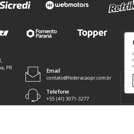
,
ba, PR
Email
contato@federacaopr.com.br
Telefone
+55 (41) 3071-3277