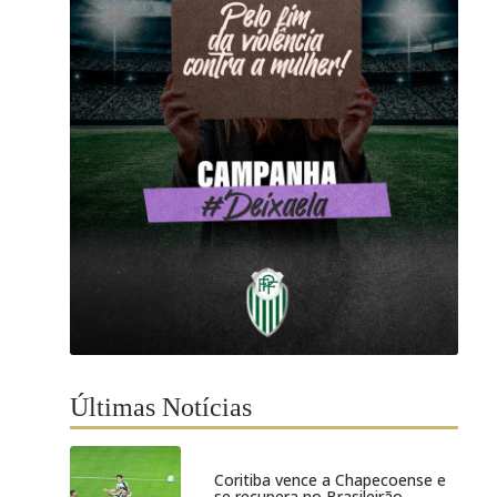
Últimas Notícias
Coritiba vence a Chapecoense e
se recupera no Brasileirão