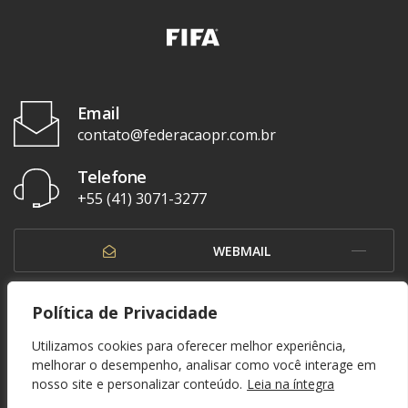
Email
contato@federacaopr.com.br
Telefone
+55 (41) 3071-3277
WEBMAIL
OUVIDORIA
Política de Privacidade
Utilizamos cookies para oferecer melhor experiência,
melhorar o desempenho, analisar como você interage em
nosso site e personalizar conteúdo.
Leia na íntegra
© 1937 - 2026. Federação Paranaense de Futebol. Todos os direitos reservados. By
Zwei Arts
.